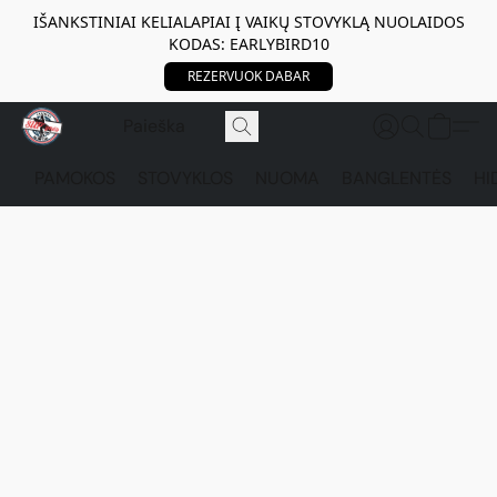
IŠANKSTINIAI KELIALAPIAI Į VAIKŲ STOVYKLĄ NUOLAIDOS
KODAS: EARLYBIRD10
REZERVUOK DABAR
PAMOKOS
STOVYKLOS
NUOMA
BANGLENTĖS
HI