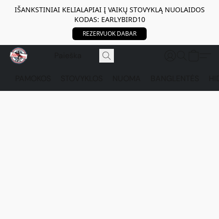
IŠANKSTINIAI KELIALAPIAI Į VAIKŲ STOVYKLĄ NUOLAIDOS
KODAS: EARLYBIRD10
REZERVUOK DABAR
PAMOKOS
STOVYKLOS
NUOMA
BANGLENTĖS
HI