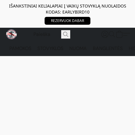
IŠANKSTINIAI KELIALAPIAI Į VAIKŲ STOVYKLĄ NUOLAIDOS
KODAS: EARLYBIRD10
REZERVUOK DABAR
PAMOKOS
STOVYKLOS
NUOMA
BANGLENTĖS
HI