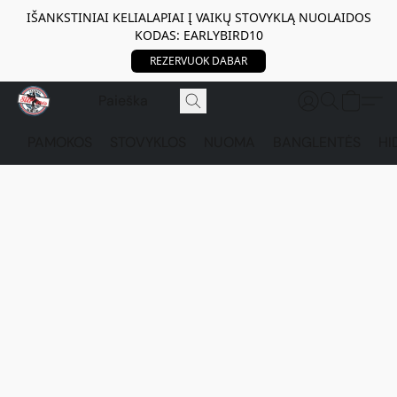
IŠANKSTINIAI KELIALAPIAI Į VAIKŲ STOVYKLĄ NUOLAIDOS
KODAS: EARLYBIRD10
REZERVUOK DABAR
PAMOKOS
STOVYKLOS
NUOMA
BANGLENTĖS
HI