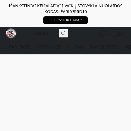
IŠANKSTINIAI KELIALAPIAI Į VAIKŲ STOVYKLĄ NUOLAIDOS
KODAS: EARLYBIRD10
REZERVUOK DABAR
PAMOKOS
STOVYKLOS
NUOMA
BANGLENTĖS
HI