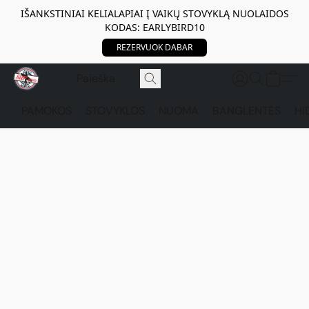
IŠANKSTINIAI KELIALAPIAI Į VAIKŲ STOVYKLĄ NUOLAIDOS
KODAS: EARLYBIRD10
REZERVUOK DABAR
PAMOKOS
STOVYKLOS
NUOMA
BANGLENTĖS
HI