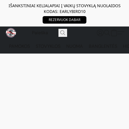
IŠANKSTINIAI KELIALAPIAI Į VAIKŲ STOVYKLĄ NUOLAIDOS
KODAS: EARLYBIRD10
REZERVUOK DABAR
PAMOKOS
STOVYKLOS
NUOMA
BANGLENTĖS
HI