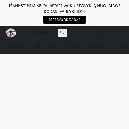
IŠANKSTINIAI KELIALAPIAI Į VAIKŲ STOVYKLĄ NUOLAIDOS
KODAS: EARLYBIRD10
REZERVUOK DABAR
PAMOKOS
STOVYKLOS
NUOMA
BANGLENTĖS
HI