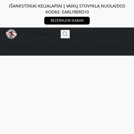
IŠANKSTINIAI KELIALAPIAI Į VAIKŲ STOVYKLĄ NUOLAIDOS
KODAS: EARLYBIRD10
REZERVUOK DABAR
PAMOKOS
STOVYKLOS
NUOMA
BANGLENTĖS
HI