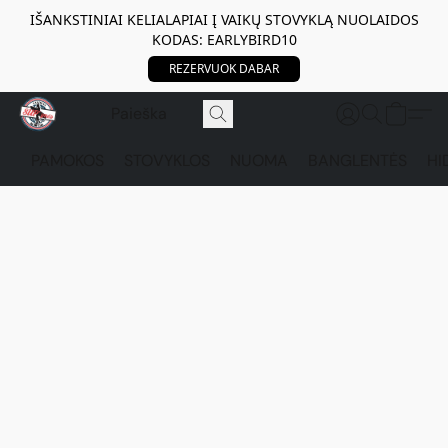
IŠANKSTINIAI KELIALAPIAI Į VAIKŲ STOVYKLĄ NUOLAIDOS
KODAS: EARLYBIRD10
REZERVUOK DABAR
PAMOKOS
STOVYKLOS
NUOMA
BANGLENTĖS
HI