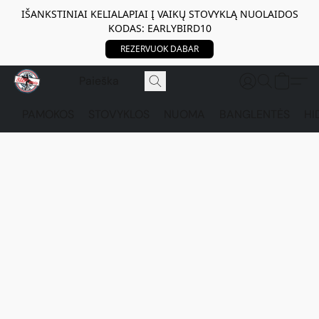
IŠANKSTINIAI KELIALAPIAI Į VAIKŲ STOVYKLĄ NUOLAIDOS
KODAS: EARLYBIRD10
REZERVUOK DABAR
PAMOKOS
STOVYKLOS
NUOMA
BANGLENTĖS
HI