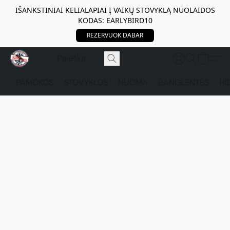
IŠANKSTINIAI KELIALAPIAI Į VAIKŲ STOVYKLĄ NUOLAIDOS
KODAS: EARLYBIRD10
REZERVUOK DABAR
PAMOKOS
STOVYKLOS
NUOMA
BANGLENTĖS
HI