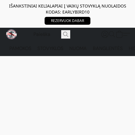
IŠANKSTINIAI KELIALAPIAI Į VAIKŲ STOVYKLĄ NUOLAIDOS
KODAS: EARLYBIRD10
REZERVUOK DABAR
PAMOKOS
STOVYKLOS
NUOMA
BANGLENTĖS
HI