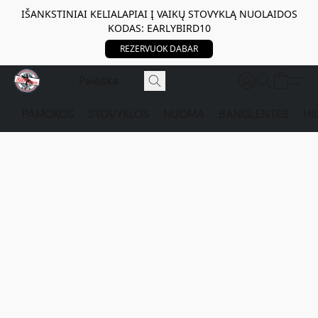
IŠANKSTINIAI KELIALAPIAI Į VAIKŲ STOVYKLĄ NUOLAIDOS
KODAS: EARLYBIRD10
REZERVUOK DABAR
PAMOKOS
STOVYKLOS
NUOMA
BANGLENTĖS
HI