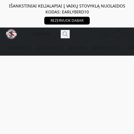
IŠANKSTINIAI KELIALAPIAI Į VAIKŲ STOVYKLĄ NUOLAIDOS
KODAS: EARLYBIRD10
REZERVUOK DABAR
PAMOKOS
STOVYKLOS
NUOMA
BANGLENTĖS
HI