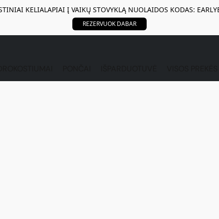
STINIAI KELIALAPIAI Į VAIKŲ STOVYKLĄ NUOLAIDOS KODAS: EARLY
REZERVUOK DABAR
DROKOSTIUMAI
PONČAI
IŠPARDUOTUVĖ
VISOS PREKĖ