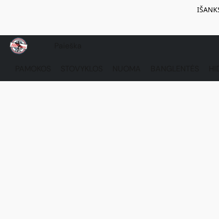
IŠANK
PAMOKOS
STOVYKLOS
NUOMA
BANGLENTĖS
HI