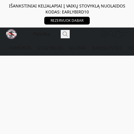
IŠANKSTINIAI KELIALAPIAI Į VAIKŲ STOVYKLĄ NUOLAIDOS
KODAS: EARLYBIRD10
REZERVUOK DABAR
PAMOKOS
STOVYKLOS
NUOMA
BANGLENTĖS
HI