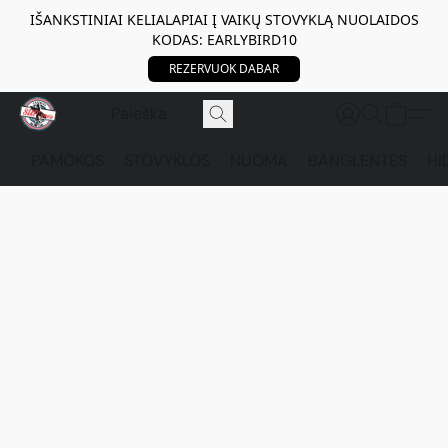
IŠANKSTINIAI KELIALAPIAI Į VAIKŲ STOVYKLĄ NUOLAIDOS
KODAS: EARLYBIRD10
REZERVUOK DABAR
PAMOKOS
STOVYKLOS
NUOMA
BANGLENTĖS
HI