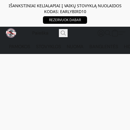
IŠANKSTINIAI KELIALAPIAI Į VAIKŲ STOVYKLĄ NUOLAIDOS
KODAS: EARLYBIRD10
REZERVUOK DABAR
PAMOKOS
STOVYKLOS
NUOMA
BANGLENTĖS
HI