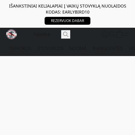
IŠANKSTINIAI KELIALAPIAI Į VAIKŲ STOVYKLĄ NUOLAIDOS
KODAS: EARLYBIRD10
REZERVUOK DABAR
PAMOKOS
STOVYKLOS
NUOMA
BANGLENTĖS
HI