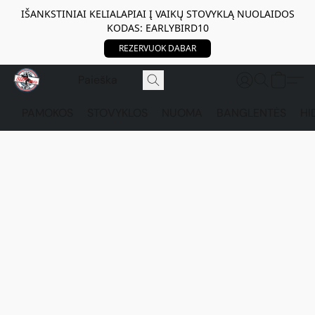
IŠANKSTINIAI KELIALAPIAI Į VAIKŲ STOVYKLĄ NUOLAIDOS
KODAS: EARLYBIRD10
REZERVUOK DABAR
PAMOKOS
STOVYKLOS
NUOMA
BANGLENTĖS
HI