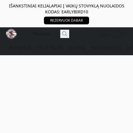
IŠANKSTINIAI KELIALAPIAI Į VAIKŲ STOVYKLĄ NUOLAIDOS
KODAS: EARLYBIRD10
REZERVUOK DABAR
PAMOKOS
STOVYKLOS
NUOMA
BANGLENTĖS
HI